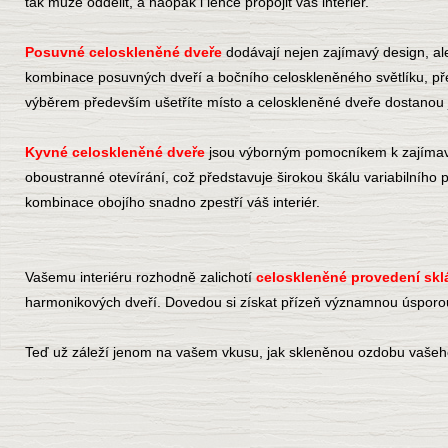
tak může oddělit, a naopak i lehce propojit váš interiér.
Posuvné celoskleněné dveře
dodávají nejen zajímavý design, ale
kombinace posuvných dveří a bočního celoskleněného světlíku, pře
výběrem především ušetříte místo a celoskleněné dveře dostanou 
Kyvné celoskleněné dveře
jsou výborným pomocníkem k zajímav
oboustranné otevírání, což představuje širokou škálu variabilního
kombinace obojího snadno zpestří váš interiér.
Vašemu interiéru rozhodně zalichotí
celoskleněné provedení skl
harmonikových dveří. Dovedou si získat přízeň významnou úsporou
Teď už záleží jenom na vašem vkusu, jak skleněnou ozdobu vašeho