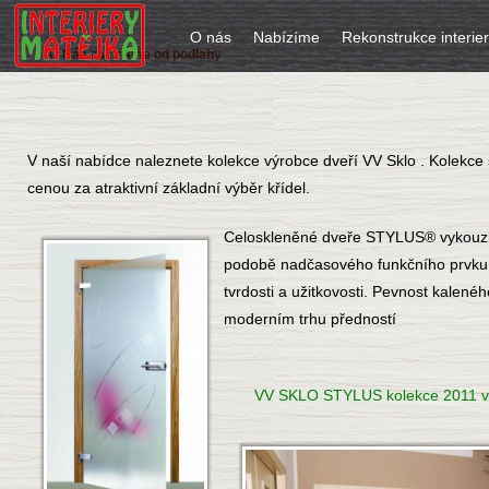
O nás
Nabízíme
Rekonstrukce interie
U Nás začínáme od podlahy
V naší nabídce naleznete kolekce výrobce dveří VV Sklo . Kolekc
cenou za atraktivní základní výběr křídel.
Celoskleněné dveře STYLUS® vykouzlí
podobě nadčasového funkčního prvku. P
tvrdosti a užitkovosti. Pevnost kalené
moderním trhu předností
VV SKLO STYLUS kolekce 2011 