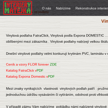
O nás
Nabízíme
Rekonstrukce interie
U Nás začínáme od podlahy
Vi
Vinylová podlaha FatraClick, Vinylová podla Expona DOMESTIC ... a
oblíbenými mezi zákazníka . Vinylové podlahy nabízejí velkou škálu
Dnešní vinylové podlahy velmi konkurují krytinám PVC, laminátu v 
Ceník a vzory FLOR forever
ZDE
Katalog FatraClick v
PDF
Katalog Expona Domestic v
PDF
Mezi znaky vynikajících vlastnosti vinylových podlah patří : pruž
jednoduchou údržbu vysáváním či vytíráním, odolnost proti vlhkosti
V případě zájmu Vám nabízíme pokládku námi nabízené vinylové 