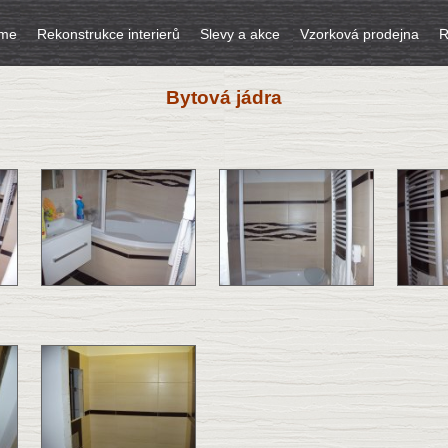
íme
Rekonstrukce interierů
Slevy a akce
Vzorková prodejna
R
Bytová jádra