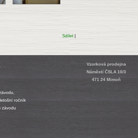
Sdílet
|
Vzorková prodejna
y
Náměstí ČSLA 10/3
471 24 Mimoň
závodu,
 letošní ročník
ů závodu