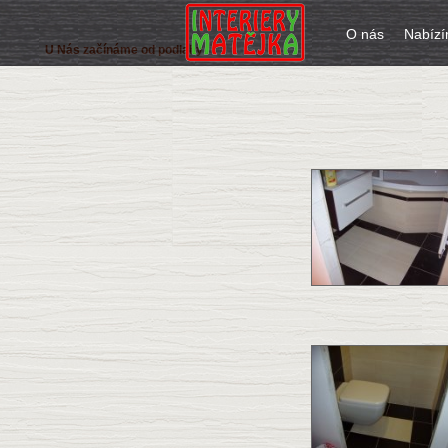
O nás
Nabíz
U Nás začínáme od podlahy