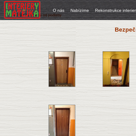
O nás
Nabízíme
Rekonstrukce interie
U Nás začínáme od podlahy
Bezpečn