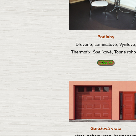
P
odlahy
Dřevěné, Laminátové, Vynilové
Thermofix, Špalíkové, Topné roh
Garážová vrata