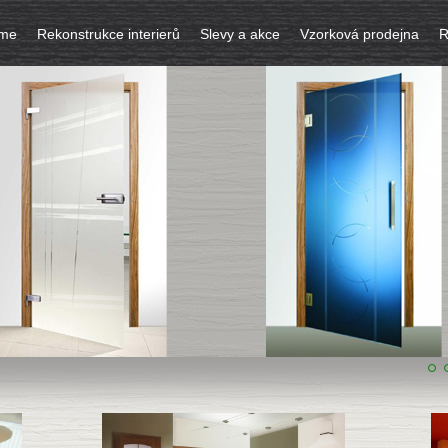
íme
Rekonstrukce interierů
Slevy a akce
Vzorková prodejna
R