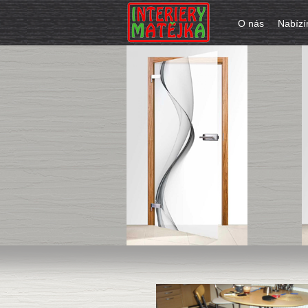
O nás
Nabíz
U Nás začínáme od podlahy