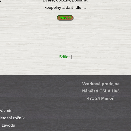
y
Dveře, obložky, podlahy,
koupelny a další dle ...
Sdílet
|
Vzorková prodejna
y
Náměstí ČSLA 10/3
471 24 Mimoň
závodu,
 letošní ročník
ů závodu