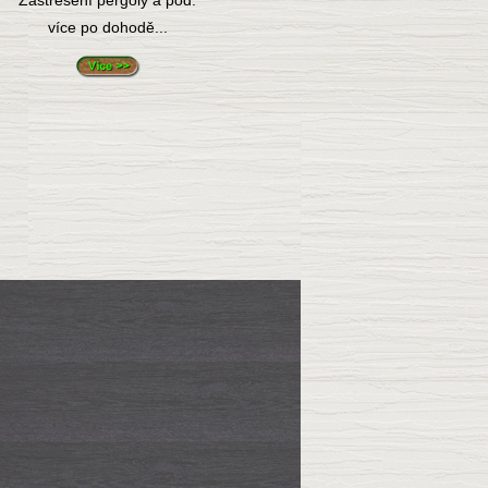
Zastřešení pergoly a pod.
více po dohodě...