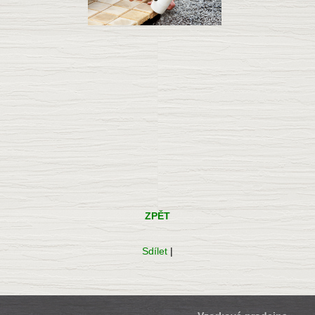
ZPĚT
Sdílet
|