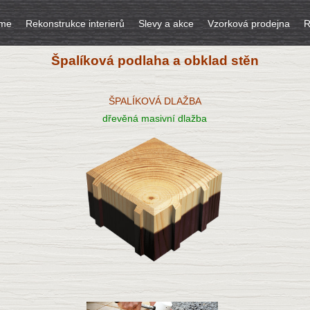
íme
Rekonstrukce interierů
Slevy a akce
Vzorková prodejna
R
Špalíková podlaha a obklad stěn
ŠPALÍKOVÁ DLAŽBA
dřevěná masivní dlažba