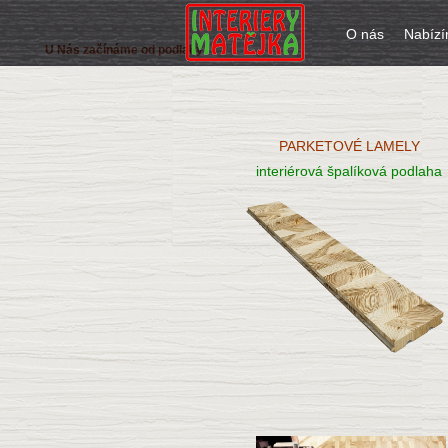
O nás
Nabíz
U Nás začínáme od podlahy
PARKETOVÉ LAMELY
interiérová špalíková podlaha